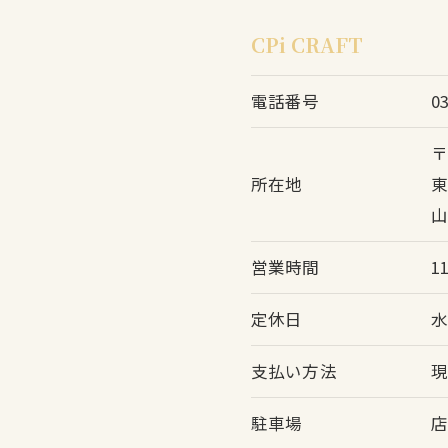
CPi CRAFT
電話番号
0
〒
所在地
東
山
営業時間
1
定休日
水
支払い方法
現
駐車場
店