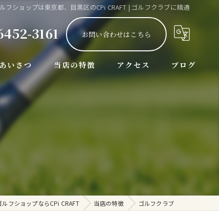
ルフショップは東京都、目黒区のCPi CRAFT | ゴルフクラブに精通
6452-3161
お問い合わせはこちら
あいさつ
当店の特徴
アクセス
ブログ
ゴルフクラブ
漫画特集
コラム
リシャフト
グリップ交換
地クラブ
カスタム
フショップならCPi CRAFT
当店の特徴
ゴルフクラブ